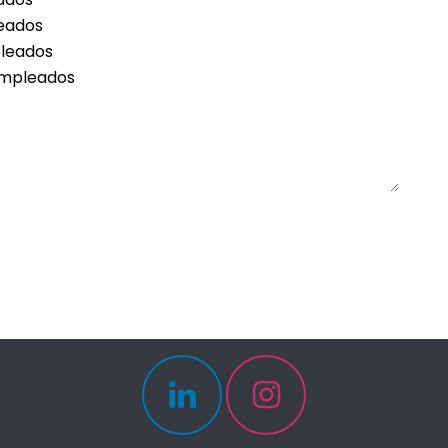
eados
leados
empleados