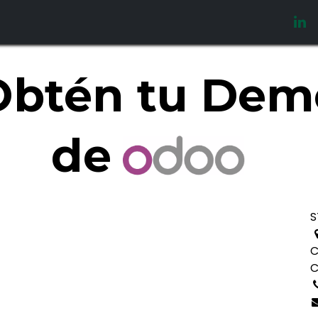
Home
Courses
Oferta Laboral
Obtén tu
Dem
de
S
C
C