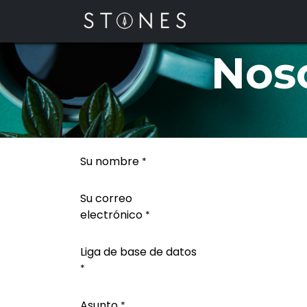
Ir al contenido
Inicio
Nos
Su nombre
*
Su correo
electrónico
*
Liga de base de datos
*
Asunto
*