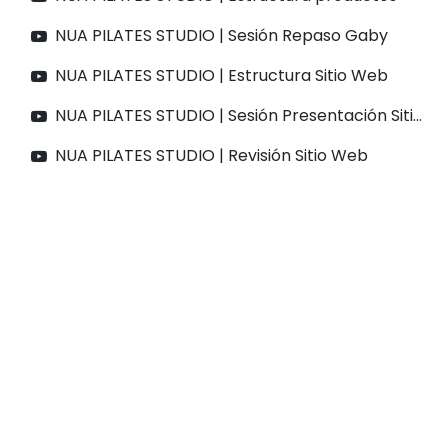
NUA PILATES STUDIO | Sesión Repaso Gaby
NUA PILATES STUDIO | Estructura Sitio Web
NUA PILATES STUDIO | Sesión Presentación Sitio Web
NUA PILATES STUDIO | Revisión Sitio Web