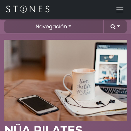
Ir al contenido
Navegación
NÜA PILATES