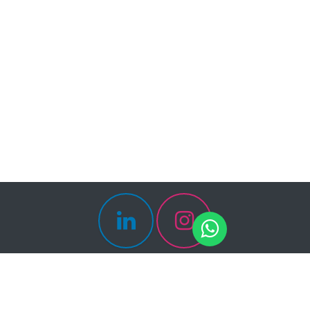
Canal de Miramontes 1476, Int. B, Col. Campestre
Churubusco, Coyoacán, 04200, CDMX.
Política de Privacidad