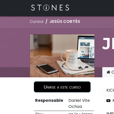
Ir al contenido
Inicio
Cursos
JESÚS CORTÉS
J
C
Unirse a este curso
KIC
Responsable
Daniel Vite
Ochoa
IMP