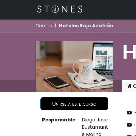
Ir al contenido
Inicio
Cursos
Hoteles Rojo Azafrán
H
C
Unirse a este curso
Responsable
Diego José
Bustamant
e Molina