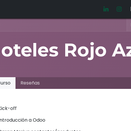
Video manuales
Oferta laboral
oteles Rojo A
urso
Reseñas
Kick-off
Introducción a Odoo