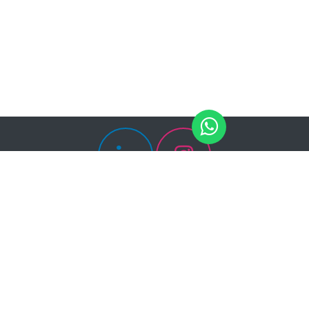
Canal de Miramontes 1476, Int. B, Col. Campestre
Churubusco, Coyoacán, 04200, CDMX.
Política de Privacidad
+52 (55) 4447-9194
administracion@stones.solutions