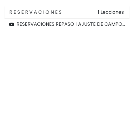
R E S E R V A C I O N E S
1
Lecciones
·
RESERVACIONES REPASO | AJUSTE DE CAMPOS | REPASO EMILIO | 01 DE AGOSTO