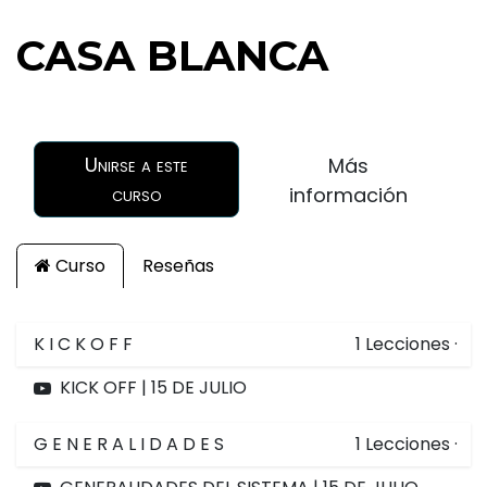
CASA BLANCA
Unirse a este
Más
curso
información
Curso
Reseñas
K I C K O F F
1
Lecciones
·
KICK OFF | 15 DE JULIO
G E N E R A L I D A D E S
1
Lecciones
·