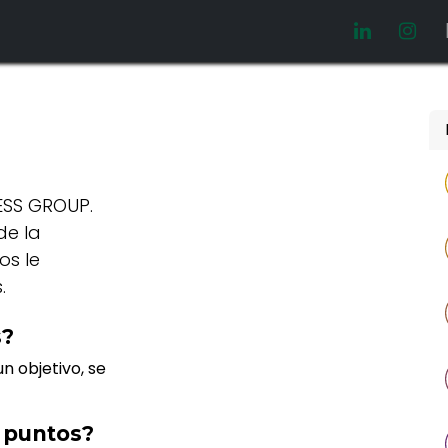
Video manuales
Oferta laboral
ESS GROUP.
de la
os le
.
s?
n objetivo, se
 puntos?