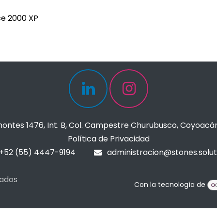
e 2000 XP
ontes 1476, Int. B, Col. Campestre Churubusco, Coyoacá
Política de Privacidad
+52 (55) 4447-9194
administracion@stones.solut
vados
Con la tecnología de