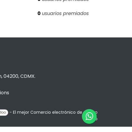
0
usuarios premiados
n, 04200, CDMX.
ions
- El mejor
Comercio electrónico de código
abierto