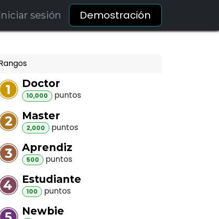
Demostración
Iniciar sesión
Rangos
Doctor
punto
s
10,000
Master
punto
s
2,000
Aprendiz
punto
s
500
Estudiante
punto
s
100
Newbie