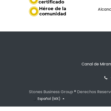
certificado
Héroe de la
Alcanc
comunidad
Canal de Miram
Stones Business Group ® Derechos Reser
Español (MX)
>