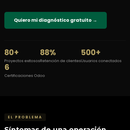
Quiero mi diagnóstico gratuito →
80+
88%
500+
Proyectos exitosos
Retención de clientes
Usuarios conectados
6
Certificaciones Odoo
EL PROBLEMA
Síntomas de una operación